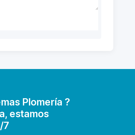
emas Plomería ?
a, estamos
/7