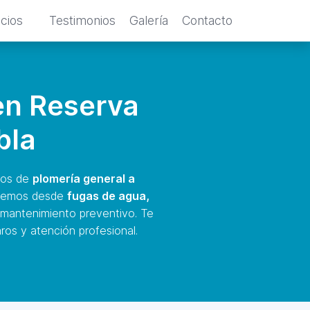
icios
Testimonios
Galería
Contacto
en Reserva
bla
ios de
plomería general a
endemos desde
fugas de agua,
 mantenimiento preventivo. Te
ros y atención profesional.