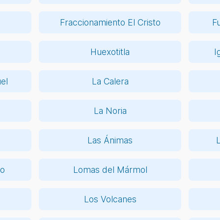
Fraccionamiento El Cristo
F
Huexotitla
I
el
La Calera
La Noria
Las Ánimas
so
Lomas del Mármol
Los Volcanes