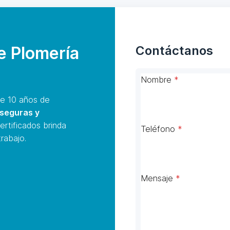
de Plomería
Contáctanos
Nombre
*
e 10 años de
 seguras y
ertificados brinda
Teléfono
*
rabajo.
Mensaje
*