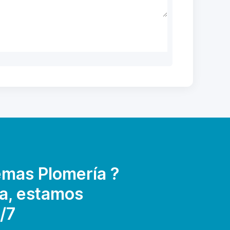
emas Plomería ?
a, estamos
/7