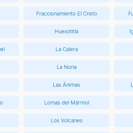
Fraccionamiento El Cristo
F
Huexotitla
I
el
La Calera
La Noria
Las Ánimas
so
Lomas del Mármol
Los Volcanes