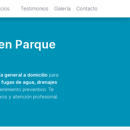
icios
Testimonios
Galería
Contacto
 en Parque
a general a domicilio
para
e
fugas de agua, drenajes
tenimiento preventivo. Te
ros y atención profesional.