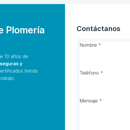
de Plomería
Contáctanos
Nombre
*
e 10 años de
 seguras y
ertificados brinda
Teléfono
*
rabajo.
Mensaje
*