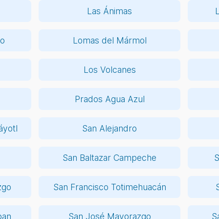
Las Ánimas
so
Lomas del Mármol
Los Volcanes
Prados Agua Azul
áyotl
San Alejandro
San Baltazar Campeche
S
zgo
San Francisco Totimehuacán
pan
San José Mayorazgo
S