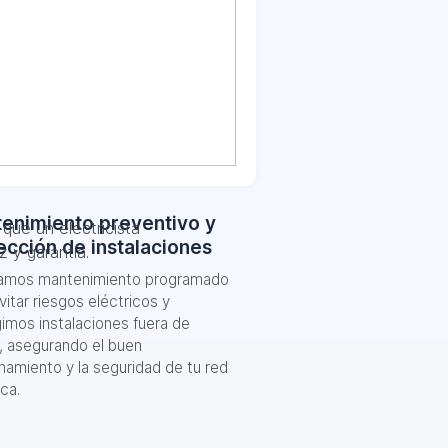
enimiento preventivo y
que un electricista
ección de instalaciones
 y garantía.
zamos mantenimiento programado
vitar riesgos eléctricos y
imos instalaciones fuera de
, asegurando el buen
namiento y la seguridad de tu red
ica.