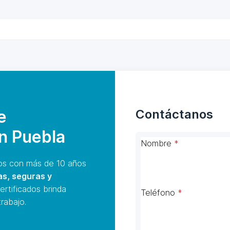
e
Contáctanos
en Puebla
Nombre
*
s con más de 10 años
as, seguras y
ertificados brinda
Teléfono
*
rabajo.