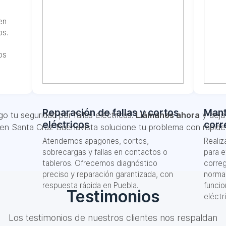
en
os.
os
Reparación de fallas y cortos
Mant
o tu seguridad por fallas eléctricas.
Llámanos ahora
y deja 
eléctricos
corr
 en Santa Cruz Buenavista solucione tu problema con rapidez
Atendemos apagones, cortos,
Reali
sobrecargas y fallas en contactos o
para e
tableros. Ofrecemos diagnóstico
correg
preciso y reparación garantizada, con
norma
respuesta rápida en Puebla.
funcio
Testimonios
eléctr
Los testimonios de nuestros clientes nos respaldan