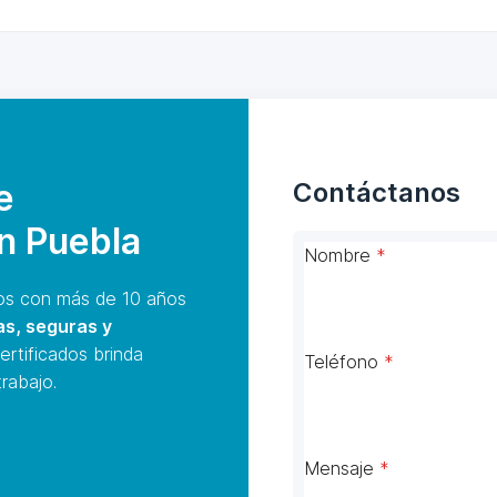
e
Contáctanos
en Puebla
Nombre
*
s con más de 10 años
as, seguras y
ertificados brinda
Teléfono
*
rabajo.
Mensaje
*