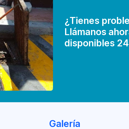
¿Tienes proble
Llámanos ahor
disponibles 24
Galería