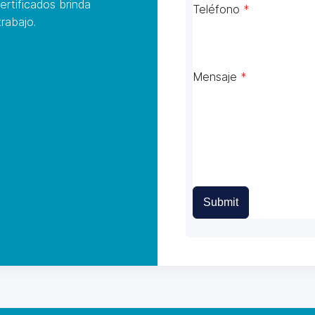
ertificados brinda
Teléfono
*
rabajo.
Mensaje
*
Submit