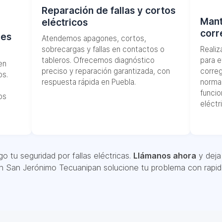
Reparación de fallas y cortos
Mant
eléctricos
corr
les
Atendemos apagones, cortos,
sobrecargas y fallas en contactos o
Reali
tableros. Ofrecemos diagnóstico
para e
en
preciso y reparación garantizada, con
correg
os.
respuesta rápida en Puebla.
norma
funcio
os
eléctr
o tu seguridad por fallas eléctricas.
Llámanos ahora
y deja 
en San Jerónimo Tecuanipan solucione tu problema con rapide