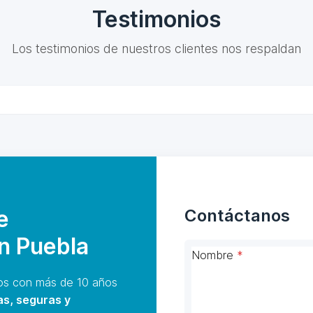
Testimonios
Los testimonios de nuestros clientes nos respaldan
e
Contáctanos
en Puebla
Nombre
*
s con más de 10 años
as, seguras y