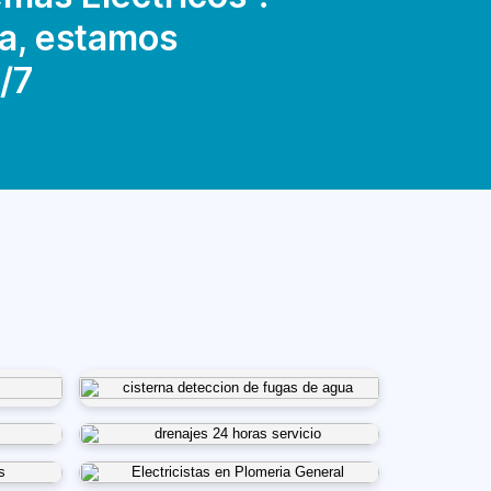
a, estamos
/7