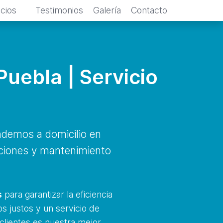
icios
Testimonios
Galería
Contacto
uebla | Servicio
ndemos a domicilio en
aciones y mantenimiento
.
s
para garantizar la eficiencia
s justos y un servicio de
 clientes es nuestra mejor