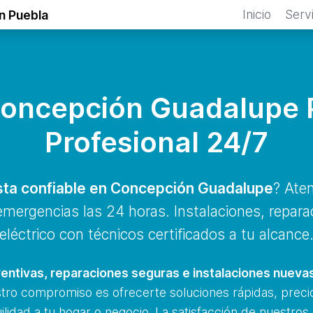
Inicio
Serv
n Puebla
 Concepción Guadalupe P
Profesional 24/7
ista confiable en Concepción Guadalupe
? Ate
 emergencias las 24 horas. Instalaciones, repar
eléctrico con técnicos certificados a tu alcance
entivas, reparaciones seguras e instalaciones nueva
stro compromiso es ofrecerte soluciones rápidas, precio
ilidad a tu hogar o negocio. La satisfacción de nuestros