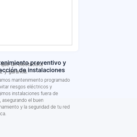
enimiento preventivo y
que un electricista
ección de instalaciones
 y garantía.
zamos mantenimiento programado
vitar riesgos eléctricos y
imos instalaciones fuera de
, asegurando el buen
namiento y la seguridad de tu red
ica.