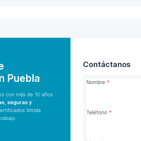
e
Contáctanos
en Puebla
Nombre
*
s con más de 10 años
as, seguras y
ertificados brinda
Teléfono
*
rabajo.