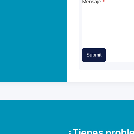
Mensaje
*
Submit
¿Tienes proble