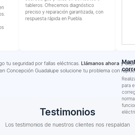
tableros. Ofrecemos diagnóstico
en
preciso y reparación garantizada, con
os.
respuesta rápida en Puebla.
os
Mant
o tu seguridad por fallas eléctricas.
Llámanos ahora
y deja 
corr
 en Concepción Guadalupe solucione tu problema con rapidez
Reali
para e
correg
norma
funcio
Testimonios
eléctr
Los testimonios de nuestros clientes nos respaldan