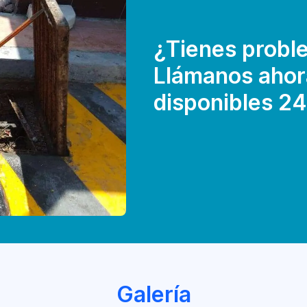
¿Tienes proble
Llámanos ahor
disponibles 24
Galería