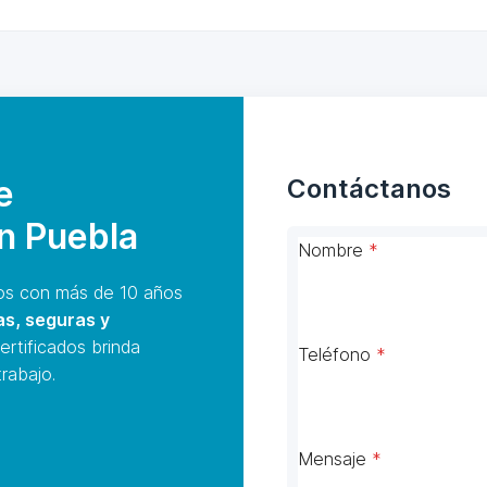
e
Contáctanos
en Puebla
Nombre
*
s con más de 10 años
as, seguras y
ertificados brinda
Teléfono
*
rabajo.
Mensaje
*