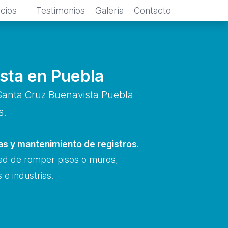
icios
Testimonios
Galería
Contacto
sta en Puebla
anta Cruz Buenavista Puebla
s.
cas y mantenimiento de registros
.
dad de romper pisos o muros,
e industrias.