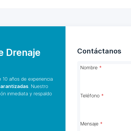
de Drenaje
Contáctanos
Nombre
*
10 años de experiencia
garantizadas
. Nuestro
ión inmediata y respaldo
Teléfono
*
Mensaje
*