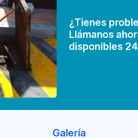
¿Tienes proble
Llámanos ahor
disponibles 24
Galería