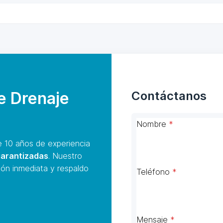
de Drenaje
Contáctanos
Nombre
*
10 años de experiencia
garantizadas
. Nuestro
ión inmediata y respaldo
Teléfono
*
Mensaje
*