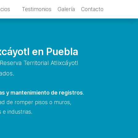
icios
Testimonios
Galería
Contacto
ixcáyotl en Puebla
eserva Territorial Atlixcáyotl
zados.
cas y mantenimiento de registros
.
dad de romper pisos o muros,
e industrias.