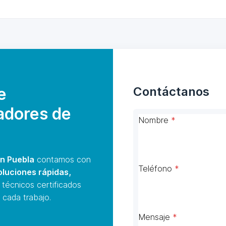
e
Contáctanos
adores de
Nombre
*
n Puebla
contamos con
Teléfono
*
oluciones rápidas,
 técnicos certificados
 cada trabajo.
Mensaje
*