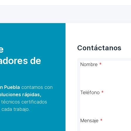
e
Contáctanos
adores de
Nombre
*
n Puebla
contamos con
Teléfono
*
oluciones rápidas,
 técnicos certificados
 cada trabajo.
Mensaje
*