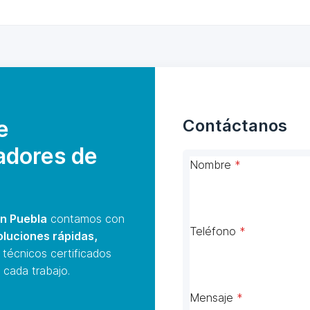
e
Contáctanos
adores de
Nombre
*
n Puebla
contamos con
Teléfono
*
oluciones rápidas,
 técnicos certificados
 cada trabajo.
Mensaje
*