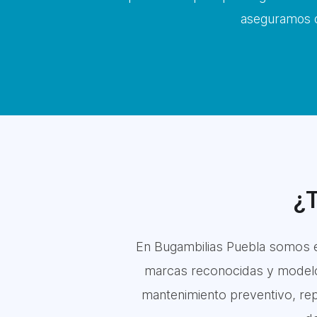
aseguramos q
¿T
En Bugambilias Puebla somos e
marcas reconocidas y modelos 
mantenimiento preventivo, rep