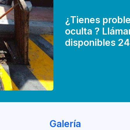
¿Tienes probl
oculta ? Llám
disponibles 24
Galería