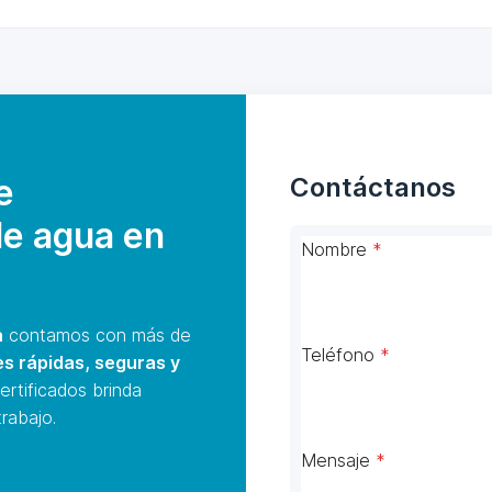
e
Contáctanos
de agua en
Nombre
*
a
contamos con más de
Teléfono
*
es rápidas, seguras y
ertificados brinda
rabajo.
Mensaje
*