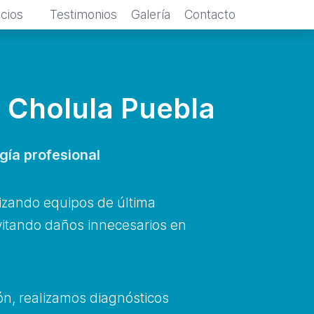
icios
Testimonios
Galería
Contacto
 Cholula Puebla
gía profesional
izando equipos de última
evitando daños innecesarios en
ón, realizamos diagnósticos