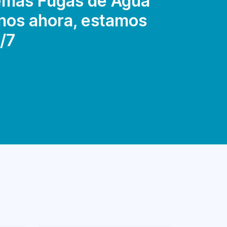
emas Fugas de Agua
anos ahora, estamos
/7