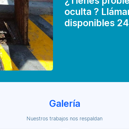
¿Tienes probl
oculta ? Llám
disponibles 24
Galería
Nuestros trabajos nos respaldan