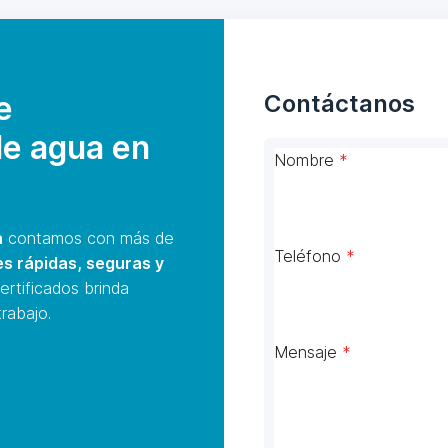
e
Contáctanos
de agua en
Nombre
*
a
contamos con más de
Teléfono
*
es rápidas, seguras y
ertificados brinda
rabajo.
Mensaje
*