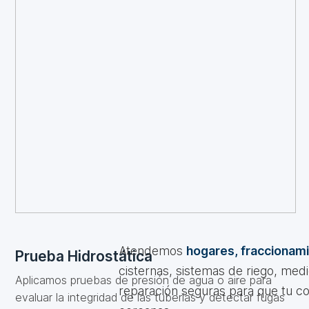
Atendemos
hogares, fraccionami
Prueba Hidrostática
cisternas, sistemas de riego, med
Aplicamos pruebas de presión de agua o aire para
reparación seguras para que tu co
evaluar la integridad de las tuberías y detectar fugas