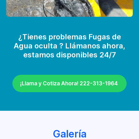
¿Tienes problemas Fugas de
Agua oculta ? Llámanos ahora,
estamos disponibles 24/7
¡Llama y Cotiza Ahora! 222-313-1964
Galería