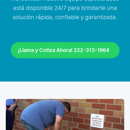
está disponible 24/7 para brindarte una
solución rápida, confiable y garantizada.
¡Llama y Cotiza Ahora! 222-313-1964