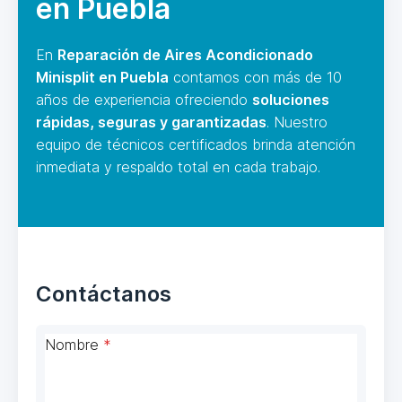
en Puebla
En
Reparación de Aires Acondicionado
Minisplit en Puebla
contamos con más de 10
años de experiencia ofreciendo
soluciones
rápidas, seguras y garantizadas
. Nuestro
equipo de técnicos certificados brinda atención
inmediata y respaldo total en cada trabajo.
Contáctanos
Nombre
*